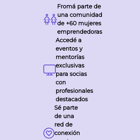
Fromá parte de
a otra
provin
una comunidad
cia:
de +60 mujeres
comen
emprendedoras
zamos
Accedé a
nuestr
eventos y
o
mentorías
camin
exclusivas
o de
para socias
impact
o en la
con
zona
profesionales
precor
destacados
dillera
Sé parte
na de
de una
cuyo
red de
junto
conexión
al área