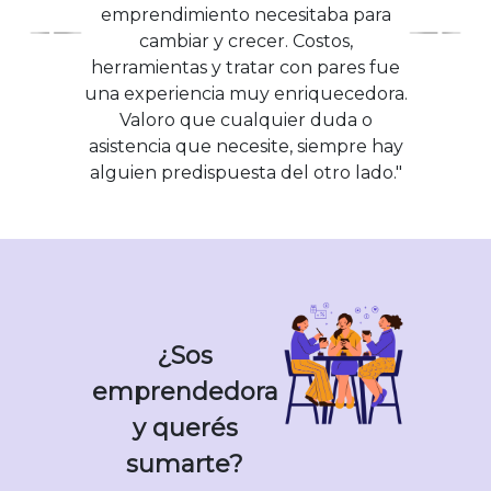
7
emprendimiento necesitaba para
empre
edicion
cambiar y crecer. Costos,
sas y
es
herramientas y tratar con pares fue
organi
exitosa
una experiencia muy enriquecedora.
zacion
s con
Valoro que cualquier duda o
es del
metod
asistencia que necesite, siempre hay
sector
ología
alguien predispuesta del otro lado."
públic
proba
o y
da y
privad
actuali
o.
zada
junto a
UNR.
¿Sos
emprendedora
⁠⁠En
y querés
2022
sumarte?
dimos
el salto