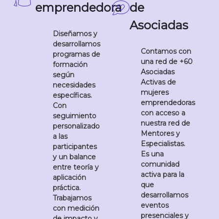
emprendedora
de
Asociadas
Diseñamos y
desarrollamos
Contamos con
programas de
una red de +60
formación
Asociadas
según
Activas de
necesidades
mujeres
específicas.
emprendedoras
Con
con acceso a
seguimiento
nuestra red de
personalizado
Mentores y
a las
Especialistas.
participantes
Es una
y un balance
comunidad
entre teoría y
activa para la
aplicación
que
práctica.
desarrollamos
Trabajamos
eventos
con medición
presenciales y
de impacto y